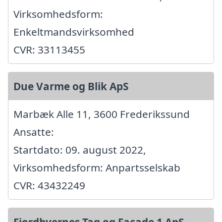
Virksomhedsform:
Enkeltmandsvirksomhed
CVR: 33113455
Due Varme og Blik ApS
Marbæk Alle 11, 3600 Frederikssund
Ansatte:
Startdato: 09. august 2022,
Virksomhedsform: Anpartsselskab
CVR: 43432249
Fjordbyernes Tag og Facade 1 ApS