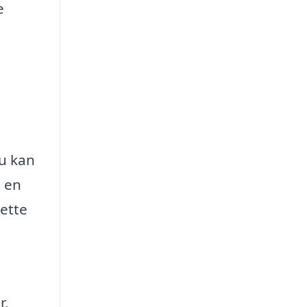
e
n
u kan
e en
rette
r,