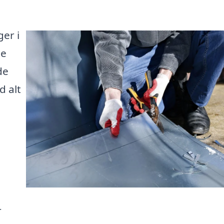
ger i
te
de
d alt
r