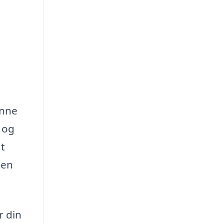
enne
 og
t
 en
r din