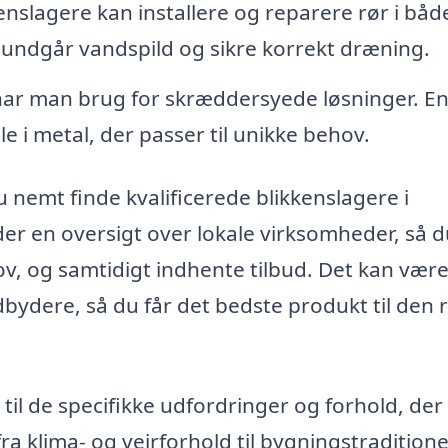
enslagere kan installere og reparere rør i båd
undgår vandspild og sikre korrekt dræning.
ar man brug for skræddersyede løsninger. E
le i metal, der passer til unikke behov.
 nemt finde kvalificerede blikkenslagere i
r en oversigt over lokale virksomheder, så d
ov, og samtidigt indhente tilbud. Det kan vær
dbydere, så du får det bedste produkt til den 
til de specifikke udfordringer og forhold, der
ra klima- og vejrforhold til bygningstraditione