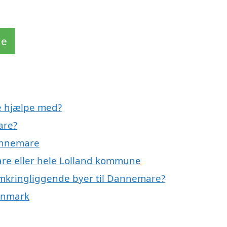
de
e hjælpe med?
are?
Dannemare
are eller hele Lolland kommune
 omkringliggende byer til Dannemare?
Danmark