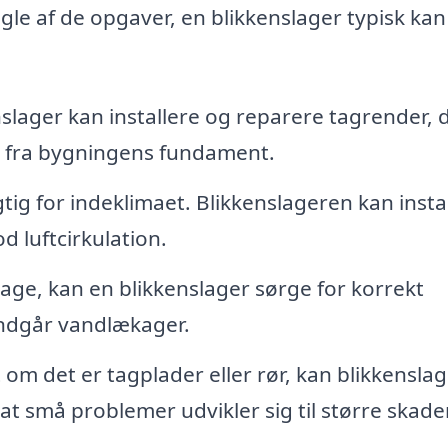
le af de opgaver, en blikkenslager typisk kan
slager kan installere og reparere tagrender, 
æk fra bygningens fundament.
igtig for indeklimaet. Blikkenslageren kan insta
 luftcirkulation.
tage, kan en blikkenslager sørge for korrekt
undgår vandlækager.
om det er tagplader eller rør, kan blikkensla
t små problemer udvikler sig til større skader