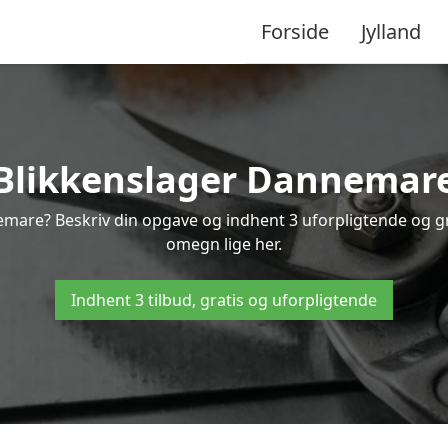
Forside
Jylland
Blikkenslager Dannemar
emare? Beskriv din opgave og indhent 3 uforpligtende og g
omegn lige her.
Indhent 3 tilbud, gratis og uforpligtende