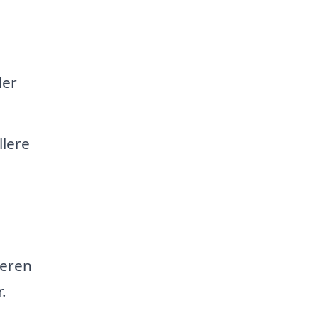
der
llere
geren
.