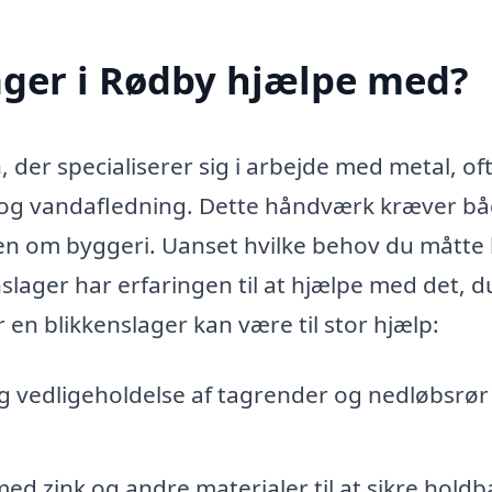
ager i Rødby hjælpe med?
 der specialiserer sig i arbejde med metal, oft
n og vandafledning. Dette håndværk kræver b
en om byggeri. Uanset hvilke behov du måtte
nslager har erfaringen til at hjælpe med det, d
 en blikkenslager kan være til stor hjælp:
 og vedligeholdelse af tagrender og nedløbsrør
med zink og andre materialer til at sikre holdb