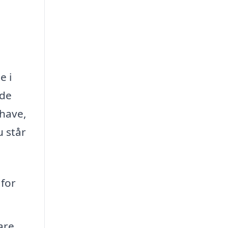
e i
åde
 have,
u står
 for
are