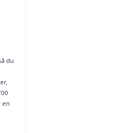
så du
er,
700
r en