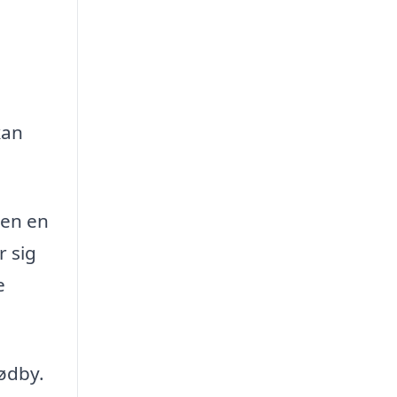
kan
men en
r sig
e
Rødby.