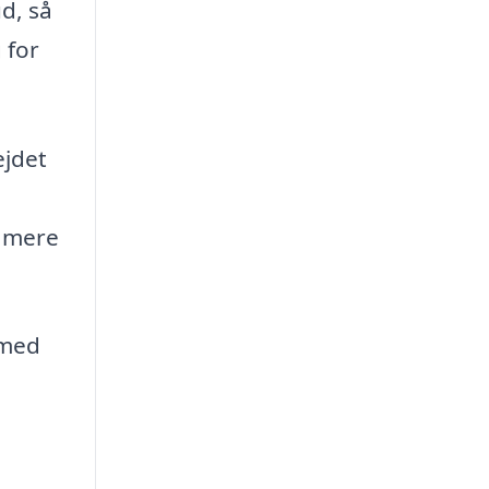
d, så
 for
ejdet
g mere
 med