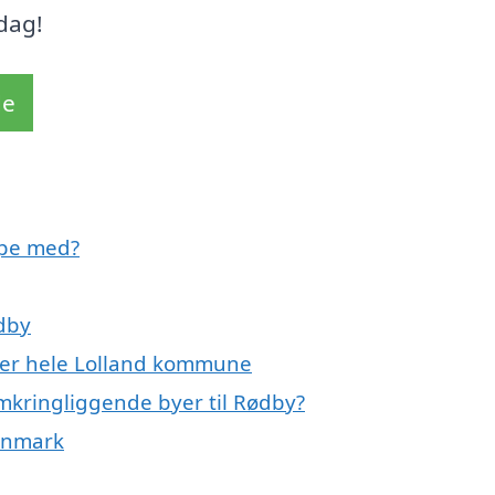
 dag!
de
lpe med?
ødby
ller hele Lolland kommune
omkringliggende byer til Rødby?
Danmark