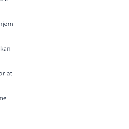
 hjem
 kan
or at
ine