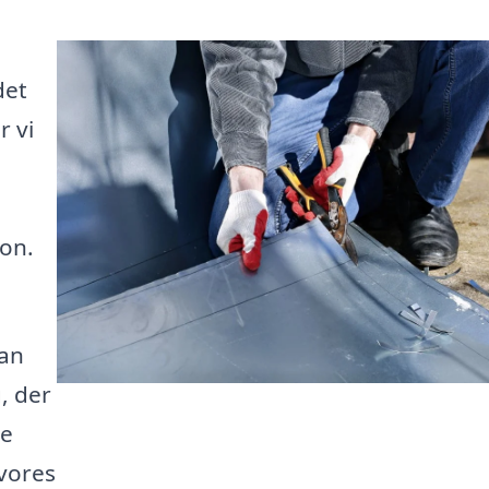
det
r vi
ion.
kan
, der
te
 vores