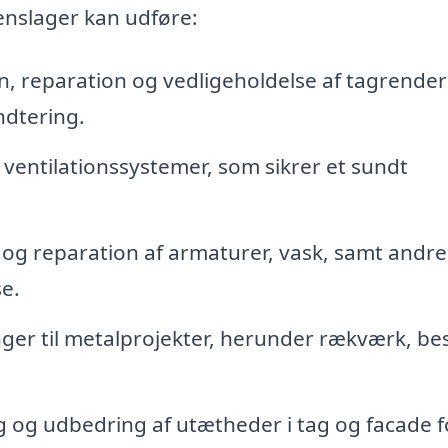
enslager kan udføre:
on, reparation og vedligeholdelse af tagrender
ndtering.
 ventilationssystemer, som sikrer et sundt
g reparation af armaturer, vask, samt andre
e.
er til metalprojekter, herunder rækværk, be
g og udbedring af utætheder i tag og facade f