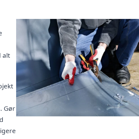
e
 alt
ojekt
e. Gør
ed
tigere