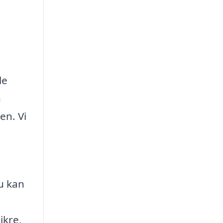
le
n
en. Vi
Du kan
ikre,