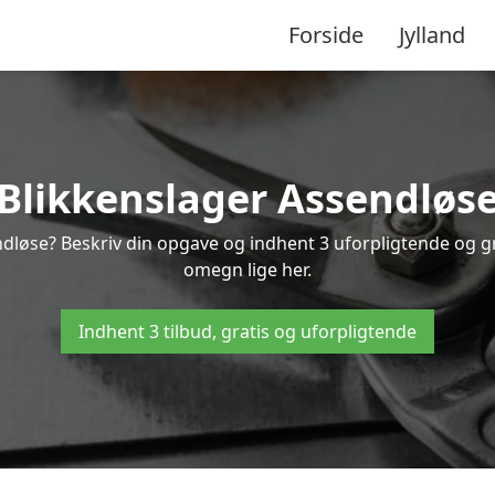
Forside
Jylland
Blikkenslager Assendløs
ndløse? Beskriv din opgave og indhent 3 uforpligtende og gr
omegn lige her.
Indhent 3 tilbud, gratis og uforpligtende