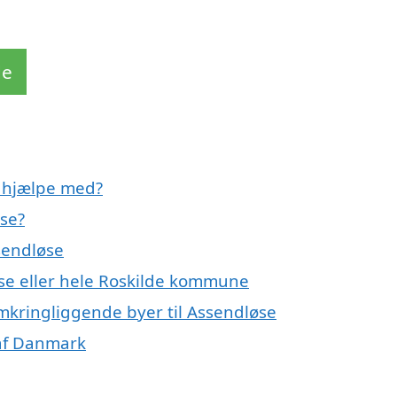
de
e hjælpe med?
øse?
sendløse
øse eller hele Roskilde kommune
omkringliggende byer til Assendløse
 af Danmark