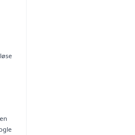
 løse
 en
ogle