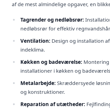
af de mest almindelige opgaver, en blikk
Tagrender og nedløbsrør:
Installati
nedløbsrør for effektiv regnvandshå
Ventilation:
Design og installation af
indeklima.
Køkken og badeværelse:
Montering o
installationer i køkken og badeværels
Metalarbejde:
Skræddersyede løsning
og konstruktioner.
Reparation af utætheder:
Fejlfindin