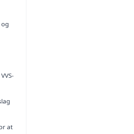
 og
 VVS-
slag
or at