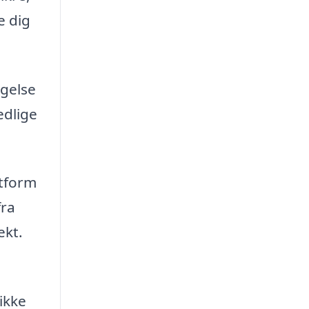
e dig
ggelse
edlige
atform
fra
ekt.
 ikke