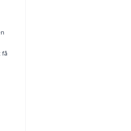
en
 få