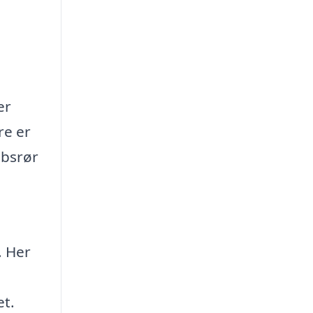
er
re er
øbsrør
. Her
et.