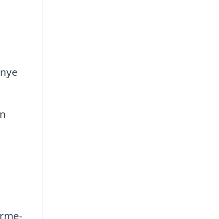
 nye
En
arme-