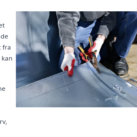
et
nde
 fra
u kan
ne
rv,