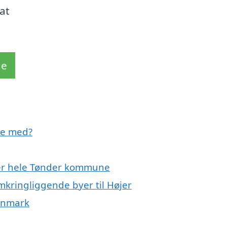
at
de
pe med?
ller hele Tønder kommune
omkringliggende byer til Højer
Danmark