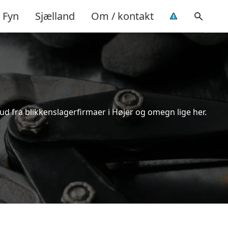
Fyn
Sjælland
Om / kontakt
bud fra blikkenslagerfirmaer i Højer og omegn lige her.