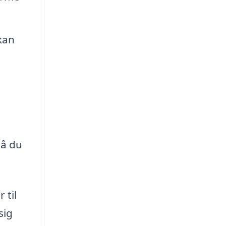
kan
så du
 til
sig