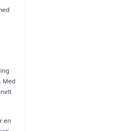
 med
ring
r. Med
onelt
r en