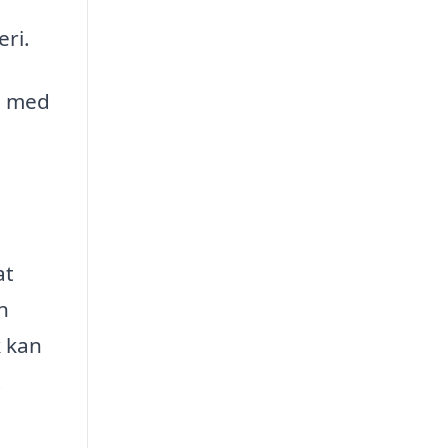
eri.
pe med
at
n
k kan
t