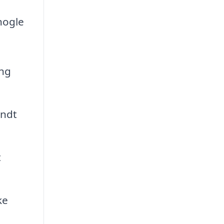
nogle
ing
undt
t
ke