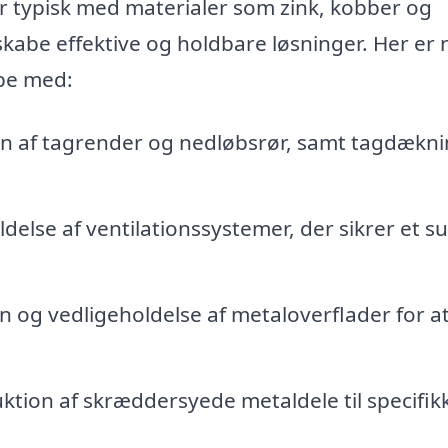
er typisk med materialer som zink, kobber og
 skabe effektive og holdbare løsninger. Her er 
lpe med:
on af tagrender og nedløbsrør, samt tagdækn
else af ventilationssystemer, der sikrer et s
 og vedligeholdelse af metaloverflader for a
tion af skræddersyede metaldele til specifik