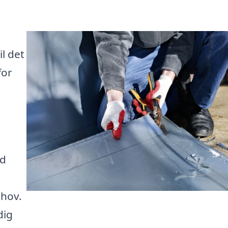
l det
for
ud
ehov.
dig