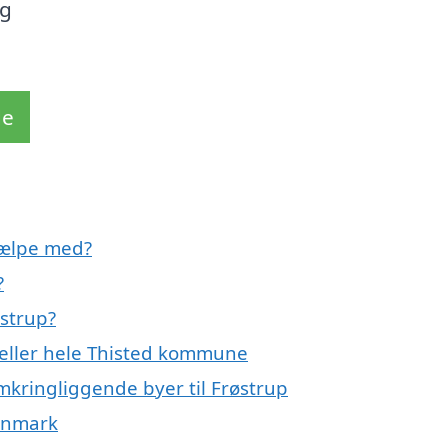
og
de
jælpe med?
?
østrup?
p eller hele Thisted kommune
omkringliggende byer til Frøstrup
Danmark