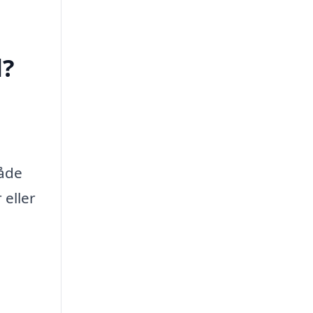
d?
i
både
 eller