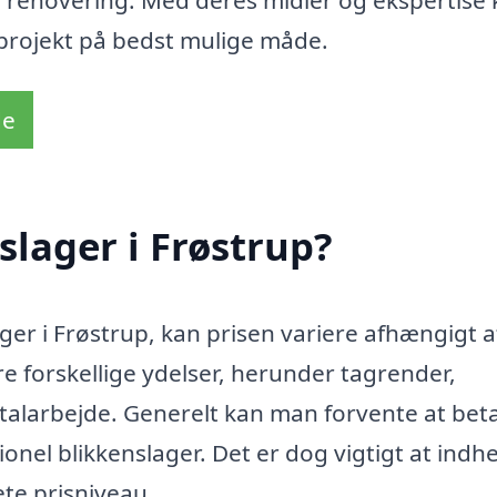
og renovering. Med deres midler og ekspertise
eprojekt på bedst mulige måde.
de
slager i Frøstrup?
ger i Frøstrup, kan prisen variere afhængigt a
ere forskellige ydelser, herunder tagrender,
talarbejde. Generelt kan man forvente at bet
ionel blikkenslager. Det er dog vigtigt at indh
ete prisniveau.