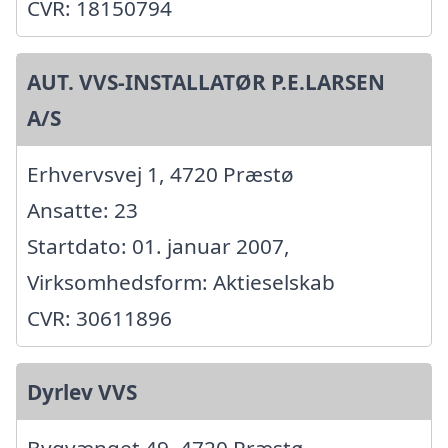
CVR: 18150794
AUT. VVS-INSTALLATØR P.E.LARSEN
A/S
Erhvervsvej 1, 4720 Præstø
Ansatte: 23
Startdato: 01. januar 2007,
Virksomhedsform: Aktieselskab
CVR: 30611896
Dyrlev VVS
Bygvænget 49, 4720 Præstø