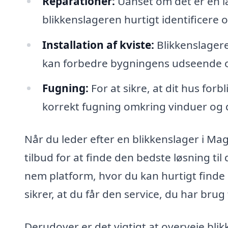
Reparationer:
Uanset om det er en læ
blikkenslageren hurtigt identificere
Installation af kviste:
Blikkenslagere
kan forbedre bygningens udseende og
Fugning:
For at sikre, at dit hus forb
korrekt fugning omkring vinduer og 
Når du leder efter en blikkenslager i Ma
tilbud for at finde den bedste løsning til 
nem platform, hvor du kan hurtigt finde
sikrer, at du får den service, du har brug f
Derudover er det vigtigt at overveje bl