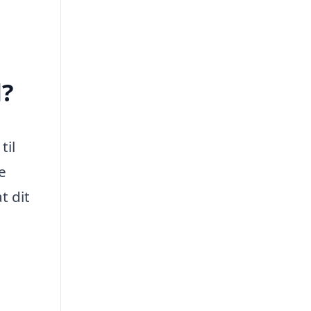
d?
til
e
t dit