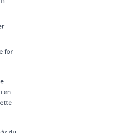
an
er
e for
re
vi en
ette
når du