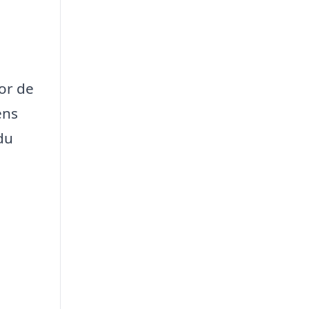
for de
ens
du