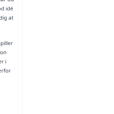
od idé
dig at
piller
ion
r i
erfor