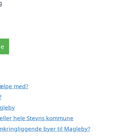
g
de
jælpe med?
?
agleby
 eller hele Stevns kommune
omkringliggende byer til Magleby?