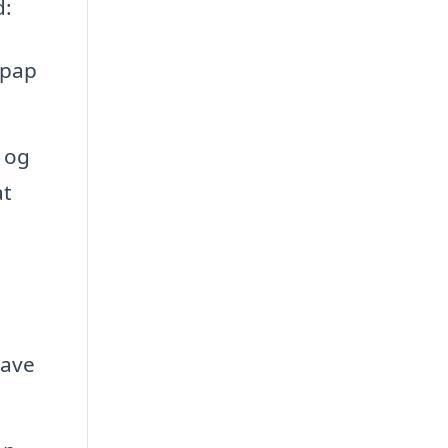
d:
gpap
 og
at
lave