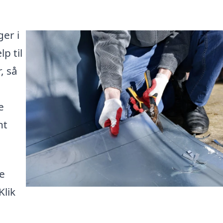
ger i
p til
, så
e
nt
e
Klik