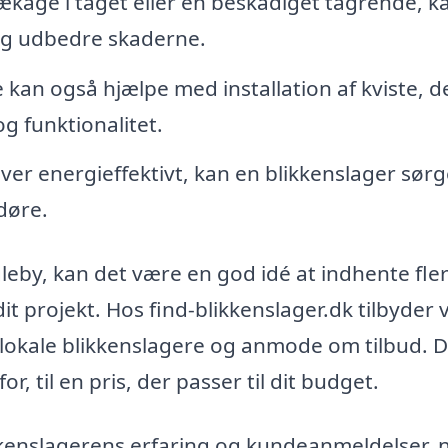
kage i taget eller en beskadiget tagrende, k
 og udbedre skaderne.
 kan også hjælpe med installation af kviste, d
 funktionalitet.
liver energieffektivt, kan en blikkenslager sørg
døre.
gleby, kan det være en god idé at indhente fle
dit projekt. Hos find-blikkenslager.dk tilbyder 
 lokale blikkenslagere og anmode om tilbud. D
or, til en pris, der passer til dit budget.
ikkenslagerens erfaring og kundeanmeldelser, 