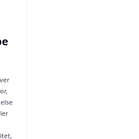
pe
aver
or,
delse
ler
tet,