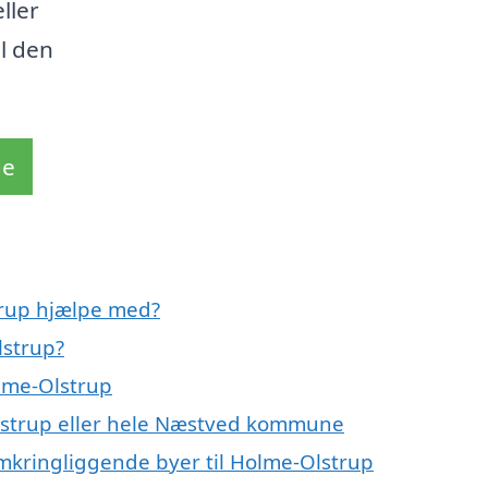
ller
il den
de
trup hjælpe med?
lstrup?
olme-Olstrup
Olstrup eller hele Næstved kommune
omkringliggende byer til Holme-Olstrup