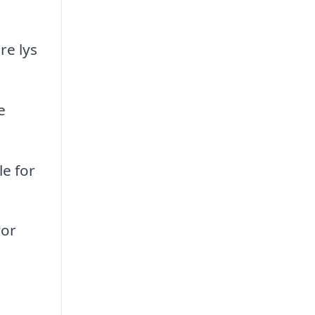
re lys
e
e for
vor