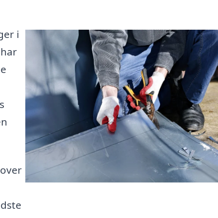
ger i
 har
se
s
en
 over
edste