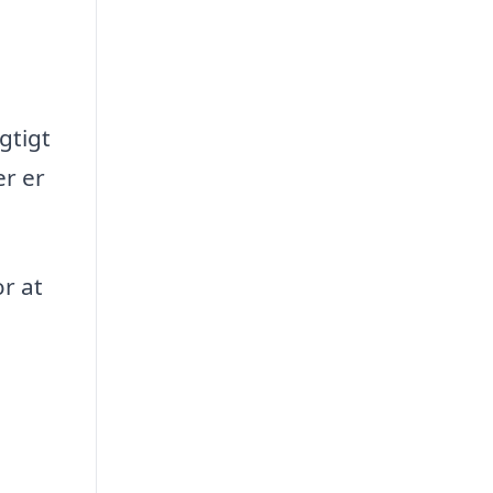
gtigt
er er
r at