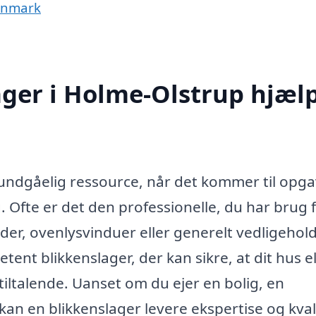
Danmark
ager i Holme-Olstrup hjæl
uundgåelig ressource, når det kommer til opg
 Ofte er det den professionelle, du har brug f
er, ovenlysvinduer eller generelt vedligehol
etent blikkenslager, der kan sikre, at dit hus el
tiltalende. Uanset om du ejer en bolig, en
n en blikkenslager levere ekspertise og kvali