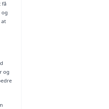
 få
d og
 at
ud
r og
bedre
en