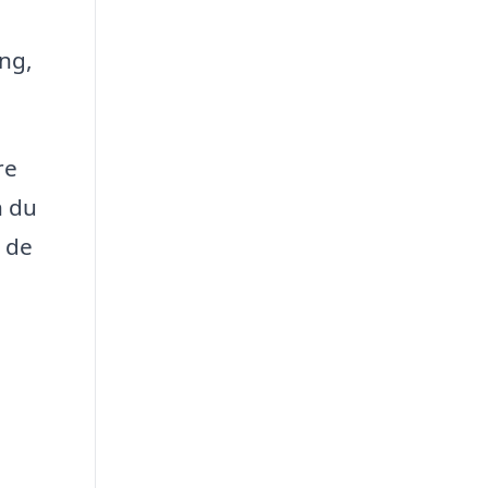
ang,
re
n du
å de