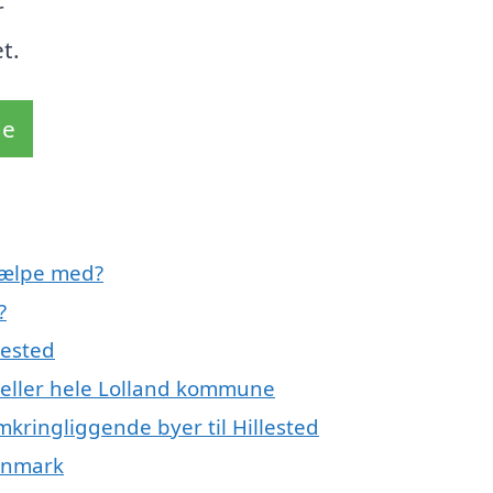
r
t.
de
hjælpe med?
?
lested
d eller hele Lolland kommune
mkringliggende byer til Hillested
Danmark