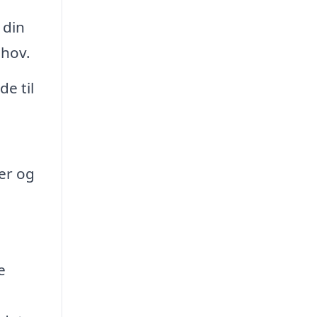
 din
ehov.
e til
er og
e