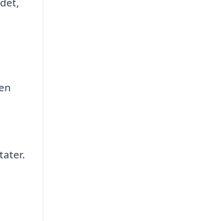
ådet,
 en
tater.