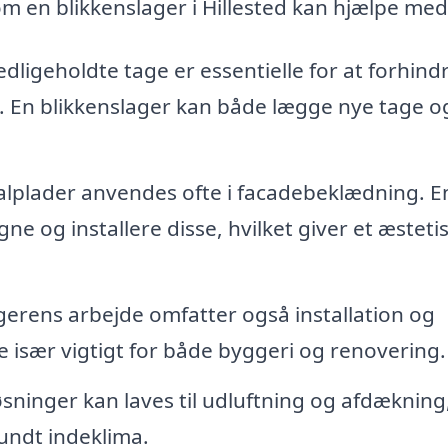
m en blikkenslager i Hillested kan hjælpe med
dligeholdte tage er essentielle for at forhind
 En blikkenslager kan både lægge nye tage o
lplader anvendes ofte i facadebeklædning. E
ne og installere disse, hvilket giver et æsteti
gerens arbejde omfatter også installation og
e især vigtigt for både byggeri og renovering.
sninger kan laves til udluftning og afdækning
sundt indeklima.