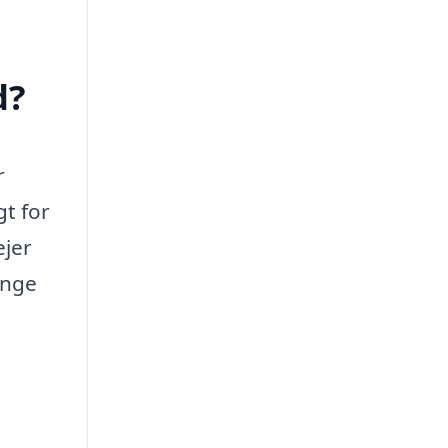
d?
r
gt for
ejer
ange