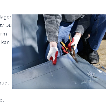
slager
kt? Du
orm
m kan
bud,
et