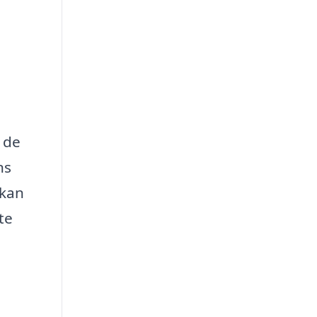
r de
ns
 kan
te