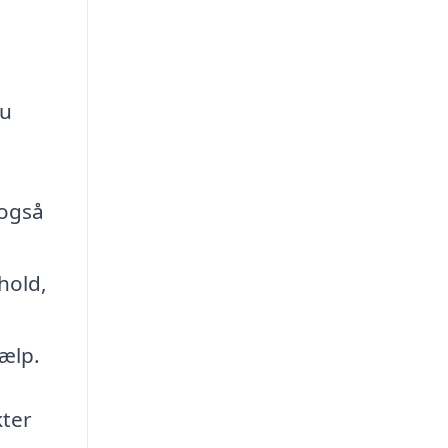
n
du
 også
hold,
jælp.
kter