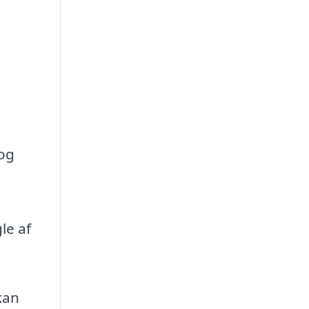
 og
le af
kan