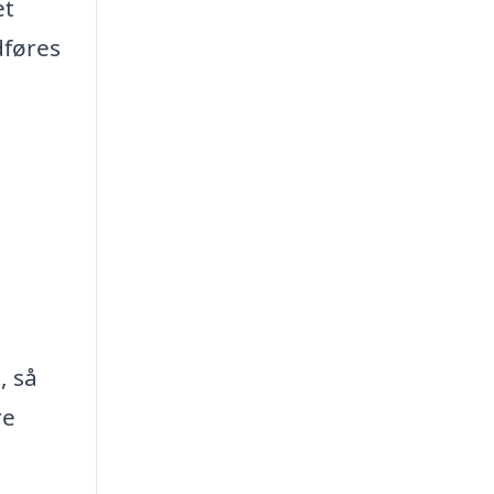
et
dføres
, så
re