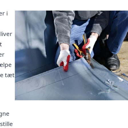
r i
liver
t
er
jælpe
re tæt
gne
tille