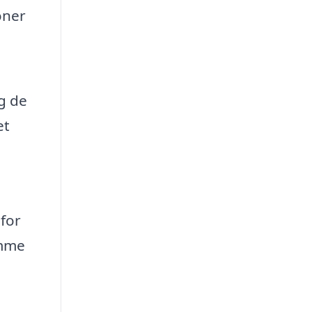
oner
g de
et
 for
amme