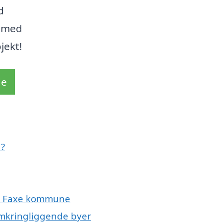
d
g med
jekt!
de
d?
ele Faxe kommune
 omkringliggende byer