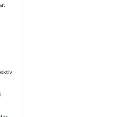
at
ektiv
i
 der