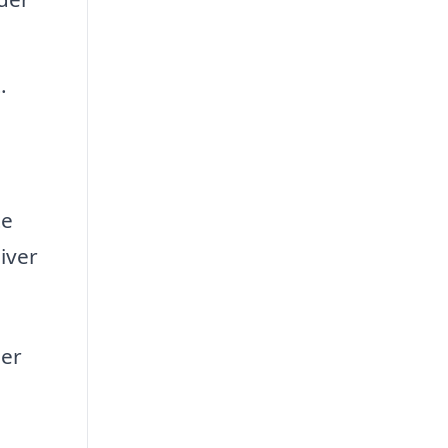
.
te
iver
der