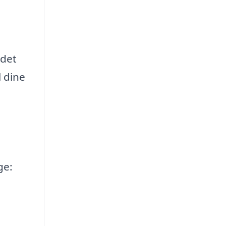
jdet
l dine
ge: