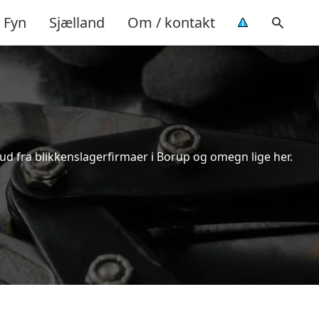
Fyn
Sjælland
Om / kontakt
bud fra blikkenslagerfirmaer i Borup og omegn lige her.