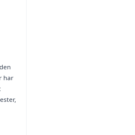
nden
r har
t
ester,