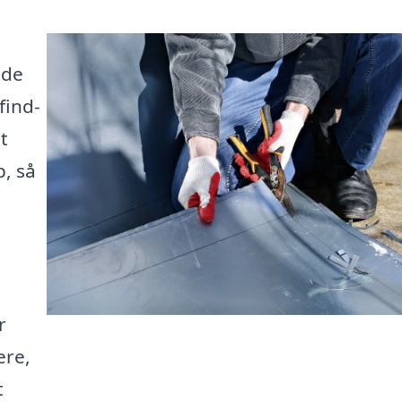
nde
find-
t
p, så
r
ere,
t