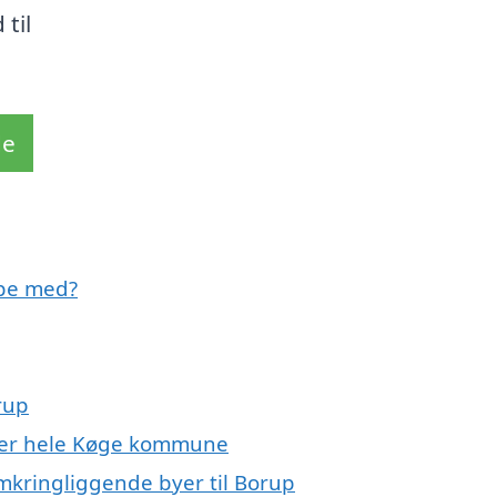
 til
de
lpe med?
rup
ller hele Køge kommune
omkringliggende byer til Borup