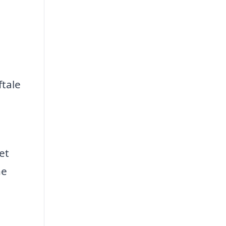
ftale
et
ne