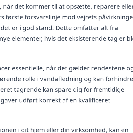
, når det kommer til at opsætte, reparere elle
 første forsvarslinje mod vejrets påvirkninge
 det er i god stand. Dette omfatter alt fra
f nye elementer, hvis det eksisterende tag er b
cer essentielle, når det gælder rendestene o
gørende rolle i vandafledning og kan forhindr
eret tagrende kan spare dig for fremtidige
pgaver udført korrekt af en kvalificeret
tionen i dit hjem eller din virksomhed, kan en