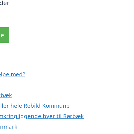
 der
de
ælpe med?
ørbæk
eller hele Rebild Kommune
omkringliggende byer til Rørbæk
Danmark