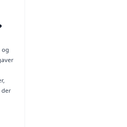
?
i og
gaver
r,
 der