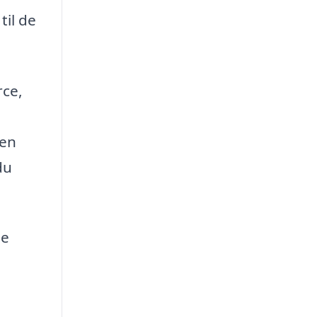
til de
rce,
 en
du
de