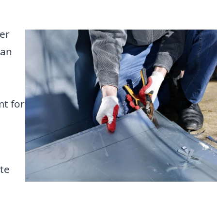
er
kan
mt for
ste