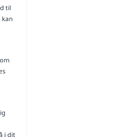
 til
n kan
 som
es
ig
 i dit