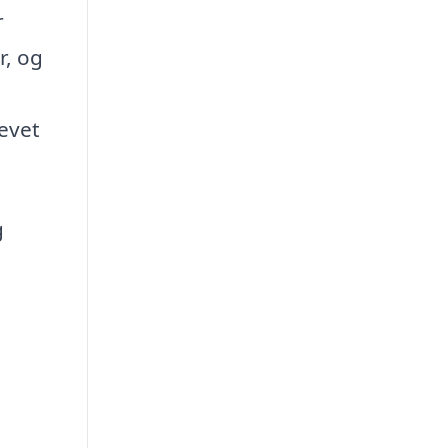
r
r, og
levet
g
e