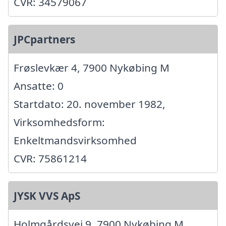
CVR: 34579067
JPCpartners
Frøslevkær 4, 7900 Nykøbing M
Ansatte: 0
Startdato: 20. november 1982,
Virksomhedsform:
Enkeltmandsvirksomhed
CVR: 75861214
JYSK VVS ApS
Holmgårdsvej 9, 7900 Nykøbing M