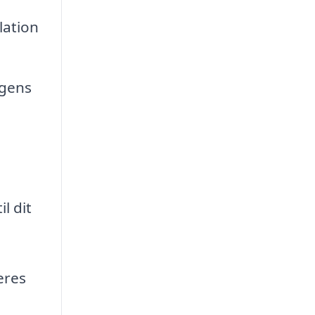
lation
ngens
l dit
eres