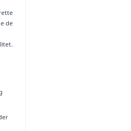
rette
de de
itet.
g
der