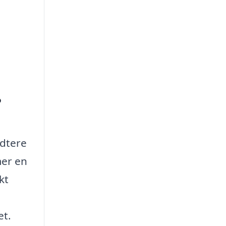
?
ndtere
mer en
kt
et.