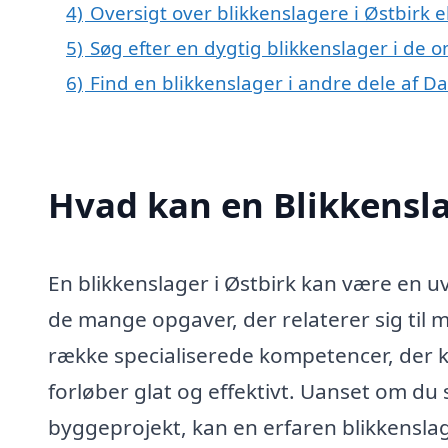
4)
Oversigt over blikkenslagere i Østbirk
5)
Søg efter en dygtig blikkenslager i de o
6)
Find en blikkenslager i andre dele af 
Hvad kan en Blikkensla
En blikkenslager i Østbirk kan være en u
de mange opgaver, der relaterer sig til
række specialiserede kompetencer, der ka
forløber glat og effektivt. Uanset om du st
byggeprojekt, kan en erfaren blikkenslag