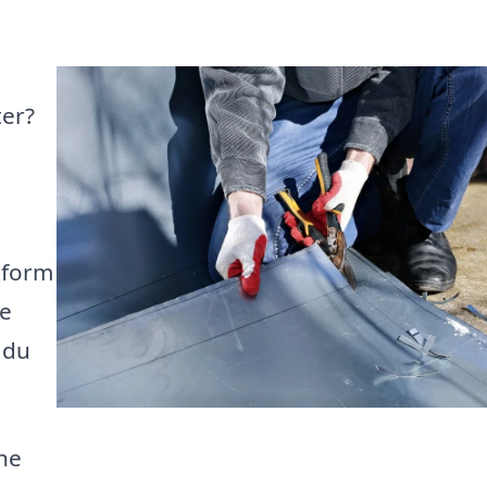
ter?
tform
de
 du
ne