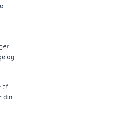
ge
nger
ige og
 af
r din