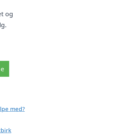
et og
lg.
de
ælpe med?
tbirk