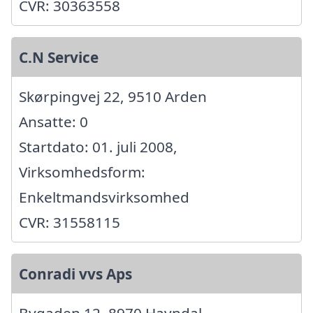
CVR: 30363558
C.N Service
Skørpingvej 22, 9510 Arden
Ansatte: 0
Startdato: 01. juli 2008,
Virksomhedsform:
Enkeltmandsvirksomhed
CVR: 31558115
Conradi vvs Aps
Bygaden 12, 8970 Havndal