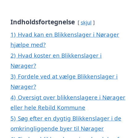
Indholdsfortegnelse
skjul
1)
Hvad kan en Blikkenslager i Nørager
hjælpe med?
2)
Hvad koster en Blikkenslager i
Nørager?
3)
Fordele ved at vælge Blikkenslager i
Nørager?
4)
Oversigt over blikkenslagere i Nørager
eller hele Rebild Kommune
5)
Søg efter en dygtig Blikkenslager i de
omkringliggende byer til Nørager