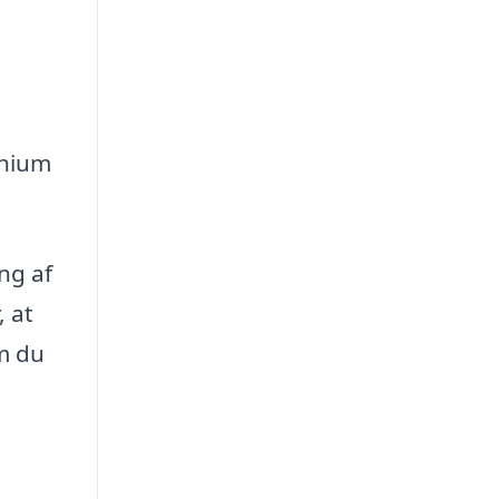
inium
ng af
, at
om du