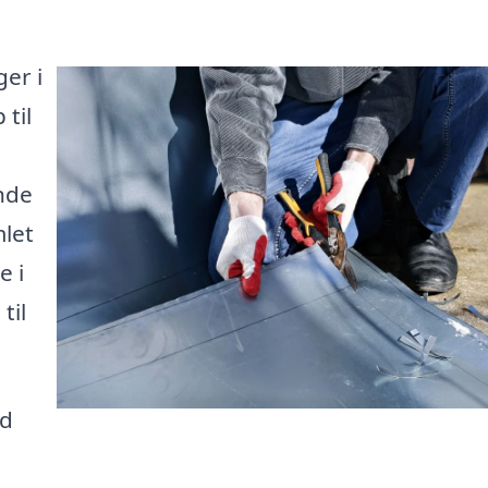
ger i
til
inde
mlet
e i
til
ud