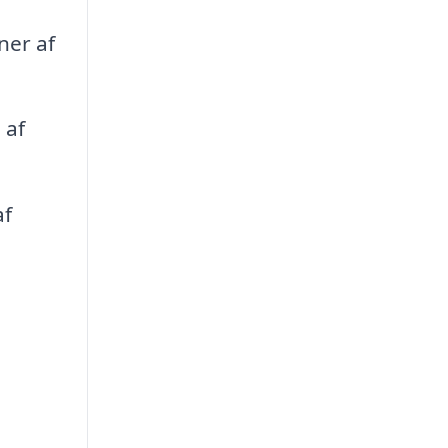
ner af
 af
af