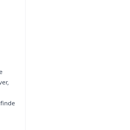
e
er,
 finde