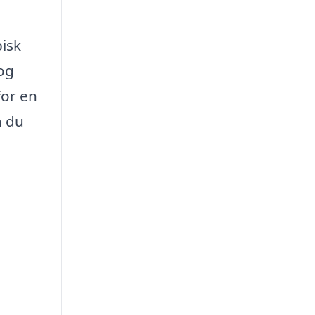
pisk
og
for en
å du