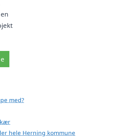
t
den
ojekt
de
ælpe med?
lkær
eller hele Herning kommune