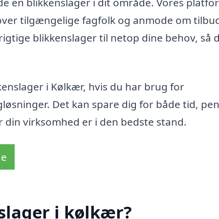
de en blikkenslager i dit område. Vores platfo
 over tilgængelige fagfolk og anmode om tilbu
rigtige blikkenslager til netop dine behov, så 
kenslager i Kølkær, hvis du har brug for
agløsninger. Det kan spare dig for både tid, pe
ler din virksomhed er i den bedste stand.
de
slager i kølkær?