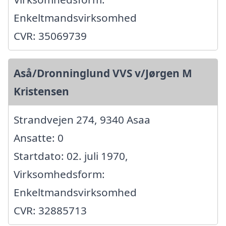
Enkeltmandsvirksomhed
CVR: 35069739
Aså/Dronninglund VVS v/Jørgen M
Kristensen
Strandvejen 274, 9340 Asaa
Ansatte: 0
Startdato: 02. juli 1970,
Virksomhedsform:
Enkeltmandsvirksomhed
CVR: 32885713