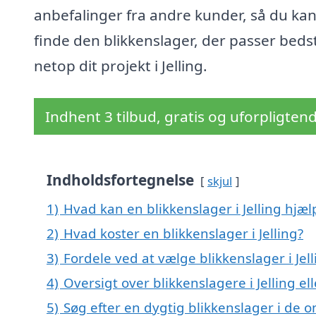
anbefalinger fra andre kunder, så du ka
finde den blikkenslager, der passer bedst 
netop dit projekt i Jelling.
Indhent 3 tilbud, gratis og uforpligten
Indholdsfortegnelse
skjul
1)
Hvad kan en blikkenslager i Jelling hjæ
2)
Hvad koster en blikkenslager i Jelling?
3)
Fordele ved at vælge blikkenslager i Jell
4)
Oversigt over blikkenslagere i Jelling e
5)
Søg efter en dygtig blikkenslager i de o