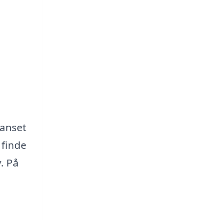
Uanset
 finde
. På