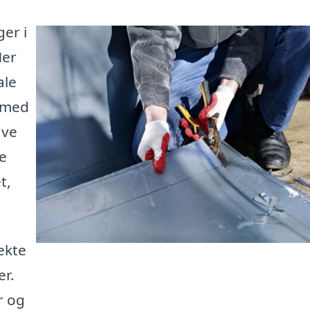
ger i
Her
ale
e med
ave
te
t,
ekte
er.
r og