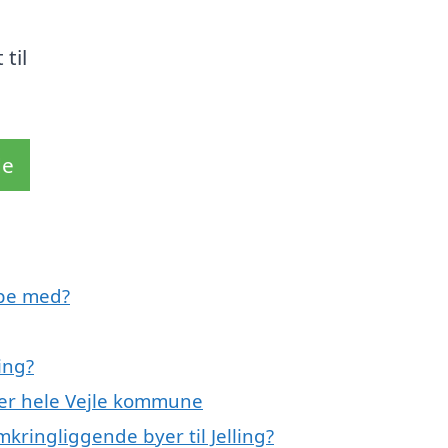
n
til
de
lpe med?
ing?
ller hele Vejle kommune
mkringliggende byer til Jelling?