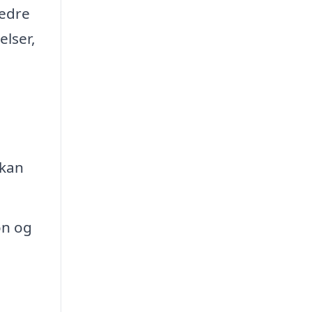
bedre
elser,
 kan
on og