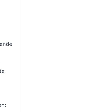
 kende
,
te
en: