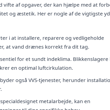
d vifte af opgaver, der kan hjælpe med at for
tet og æstetik. Her er nogle af de vigtigste yd
:
er i at installere, reparere og vedligeholde
r, at vand drænes korrekt fra dit tag.
sentiel for et sundt indeklima. Blikkenslagere
krer en optimal luftcirkulation.
lbyder også VVS-tjenester, herunder installati
.
 specialdesignet metalarbejde, kan en
sninger til dine specifikke behov.