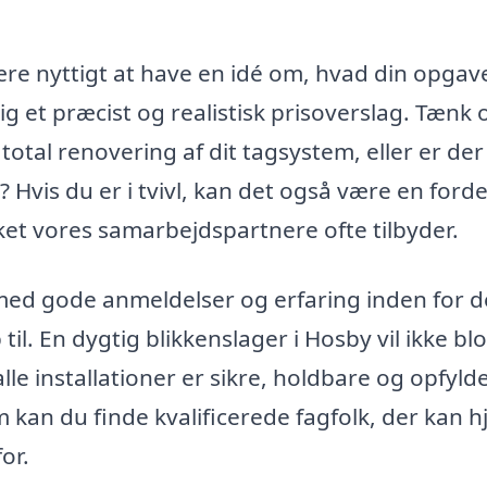
re nyttigt at have en idé om, hvad din opgav
g et præcist og realistisk prisoverslag. Tænk 
total renovering af dit tagsystem, eller er der
vis du er i tvivl, kan det også være en fordel
lket vores samarbejdspartnere ofte tilbyder.
 med gode anmeldelser og erfaring inden for d
il. En dygtig blikkenslager i Hosby vil ikke blo
le installationer er sikre, holdbare og opfylde
kan du finde kvalificerede fagfolk, der kan h
or.