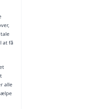
e
over,
 tale
 at få
et
t
r alle
jælpe