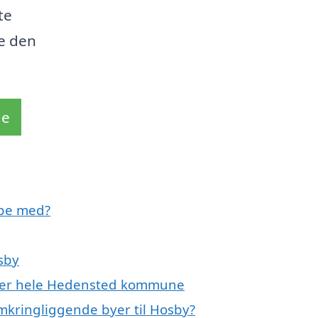
te
de den
de
lpe med?
sby
eller hele Hedensted kommune
omkringliggende byer til Hosby?