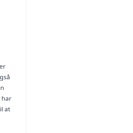
er
også
in
 har
l at