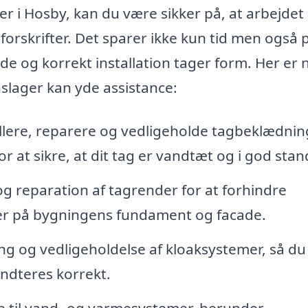
er i Hosby, kan du være sikker på, at arbejdet 
 forskrifter. Det sparer ikke kun tid men også
e og korrekt installation tager form. Her er 
nslager kan yde assistance:
llere, reparere og vedligeholde tagbeklædnin
r at sikre, at dit tag er vandtæt og i god stan
og reparation af tagrender for at forhindre
der på bygningens fundament og facade.
ng og vedligeholdelse af kloaksystemer, så du
åndteres korrekt.
e til vand- og varmesystemer, herunder