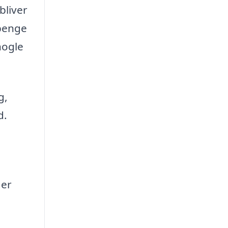
bliver
 penge
nogle
g,
d.
 er