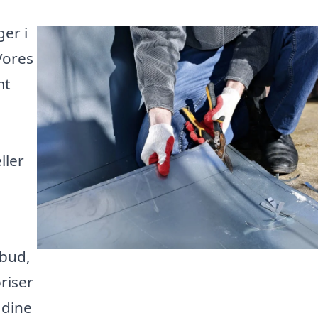
ger i
Vores
mt
ller
lbud,
riser
 dine