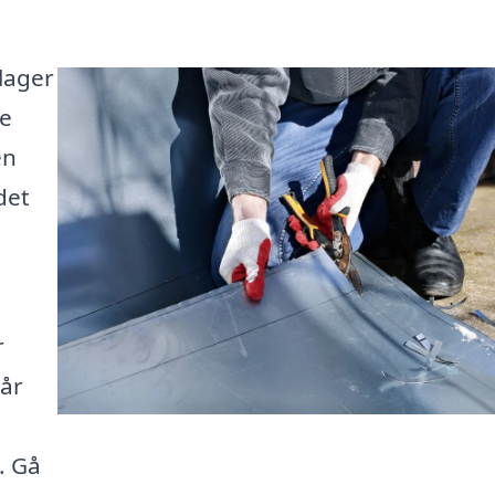
slager
te
en
det
r
tår
. Gå