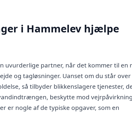
ager i Hammelev hjælpe
n uvurderlige partner, når det kommer til en
bejde og tagløsninger. Uanset om du står over
oldelse, så tilbyder blikkenslagere tjenester, d
d vandindtrængen, beskytte mod vejrpåvirknin
r er nogle af de typiske opgaver, som en