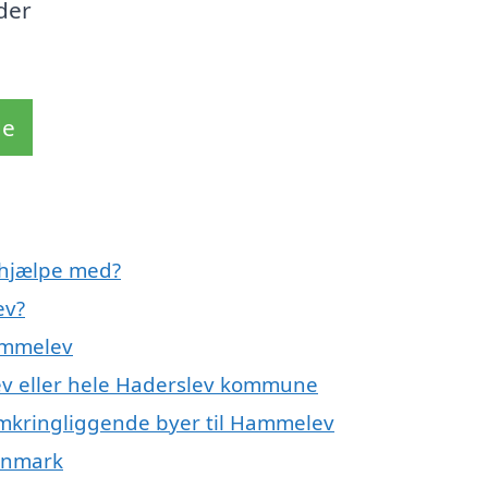
der
de
 hjælpe med?
ev?
Hammelev
ev eller hele Haderslev kommune
 omkringliggende byer til Hammelev
Danmark