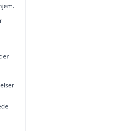
 hjem.
r
 der
elser
ede