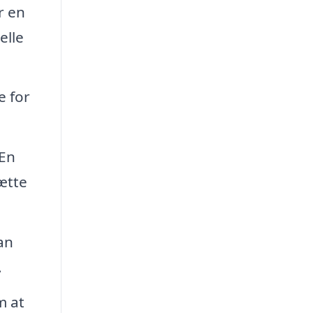
r en
elle
e for
En
ætte
an
.
m at