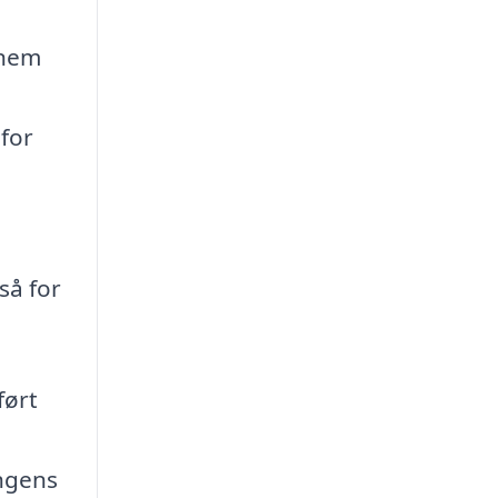
nnem
 for
så for
ført
ingens