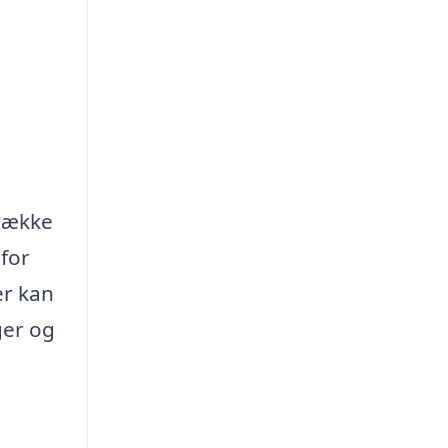
 række
 for
er kan
ger og