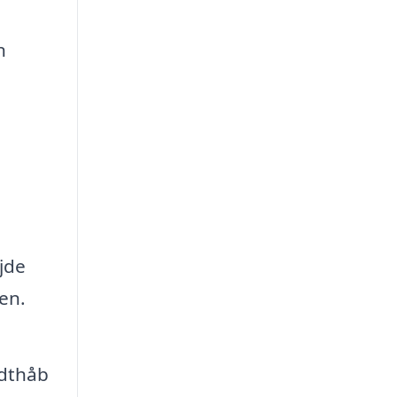
n
jde
en.
odthåb