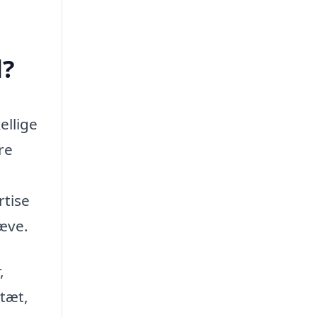
d?
ellige
re
rtise
hæve.
,
 tæt,