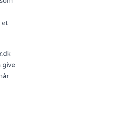
såsom
 et
r.dk
 give
 når