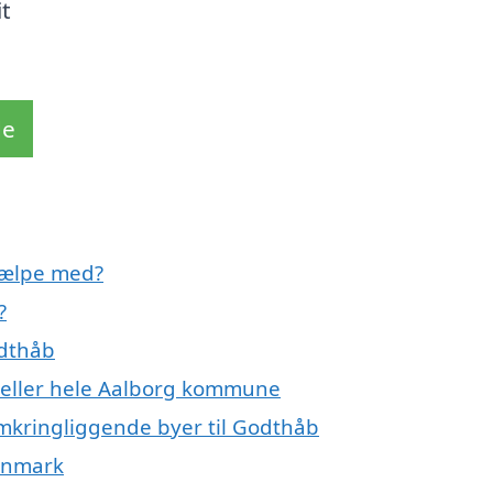
t
de
jælpe med?
?
odthåb
b eller hele Aalborg kommune
omkringliggende byer til Godthåb
Danmark