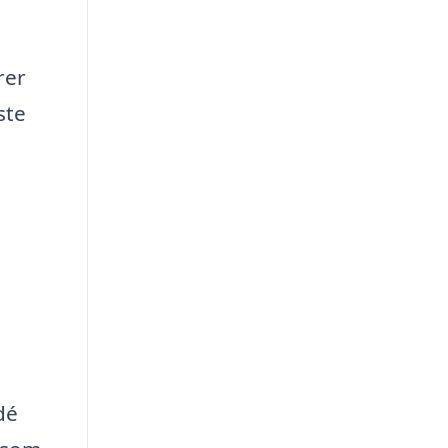
rer
ste
dé