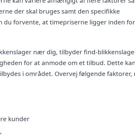
rne kan variere afhængigt af flere faktorer 
rne der skal bruges samt den specifikke
n du forvente, at timepriserne ligger inden for
kkenslager nær dig, tilbyder find-blikkenslage
igheden for at anmode om et tilbud. Dette kan
 tilbydes i området. Overvej følgende faktorer,
ere kunder
r