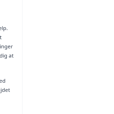
.
ælp.
t
ninger
dig at
med
ejdet