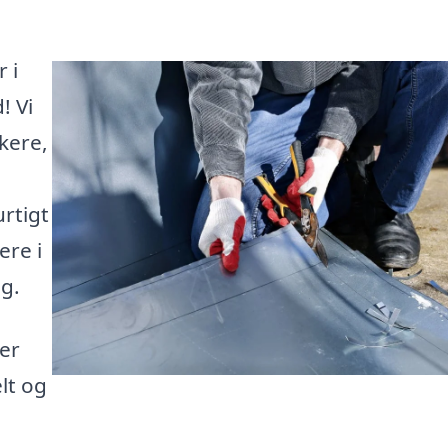
 i
! Vi
kere,
urtigt
ere i
g.
er
lt og