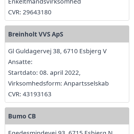
Enkeltmandsvirksomhed
CVR: 29643180
Breinholt VVS ApS
Gl Guldagervej 38, 6710 Esbjerg V
Ansatte:
Startdato: 08. april 2022,
Virksomhedsform: Anpartsselskab
CVR: 43193163
Bumo CB
Egedesmindevej 93, 6715 Esbjerg N