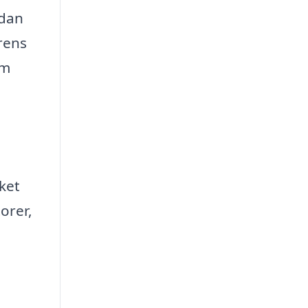
ådan
erens
em
lket
orer,