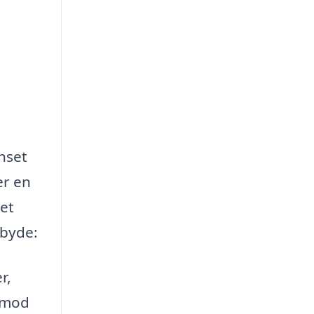
nset
er en
 et
lbyde:
r,
t mod