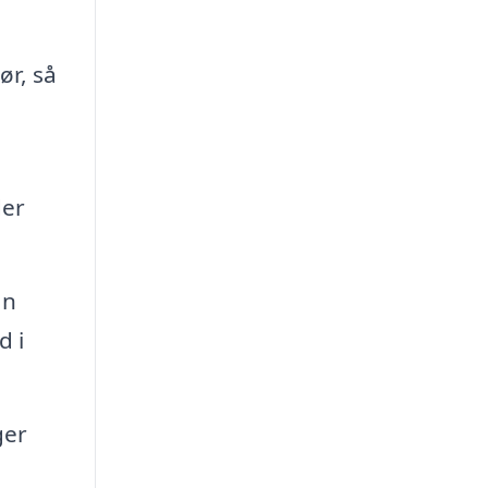
ør, så
der
an
d i
ger