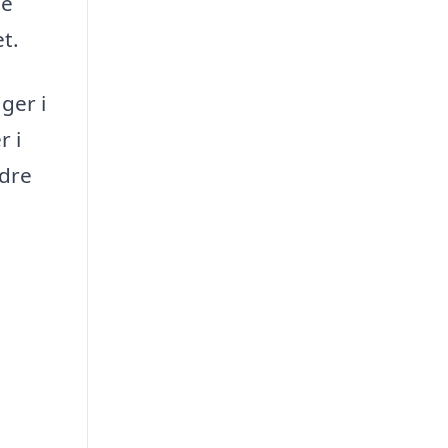
ne
t.
ger i
r i
edre