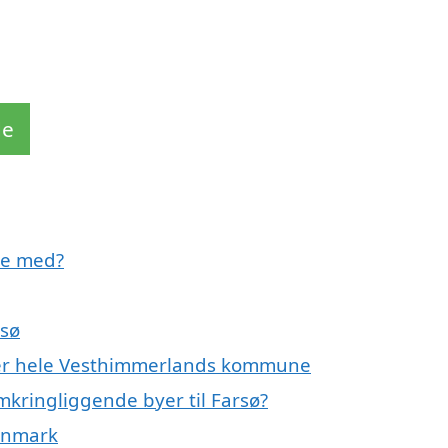
de
pe med?
rsø
eller hele Vesthimmerlands kommune
mkringliggende byer til Farsø?
Danmark