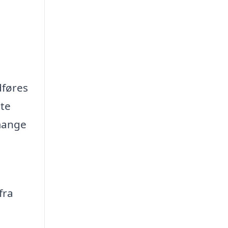
dføres
tte
 mange
fra