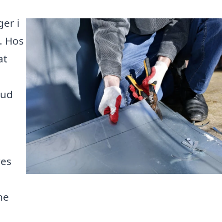
ger i
. Hos
at
bud
res
ne