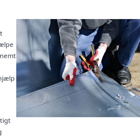
t
jælpe
 nemt
hjælp
tigt
g