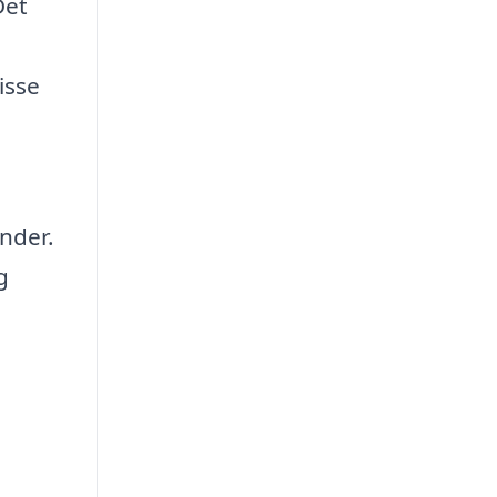
Det
isse
ænder.
g