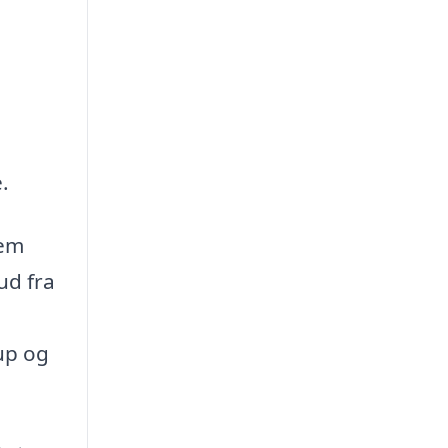
.
jem
ud fra
up og