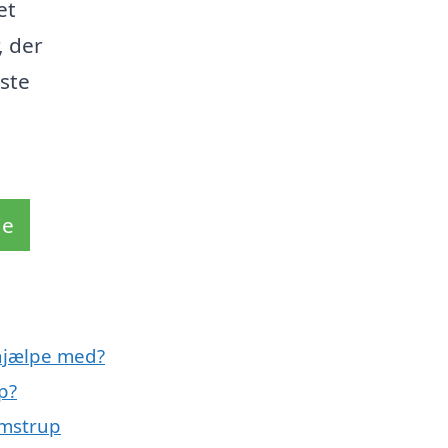
et
, der
iste
de
hjælpe med?
p?
amstrup