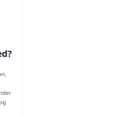
ed?
on,
under
 og