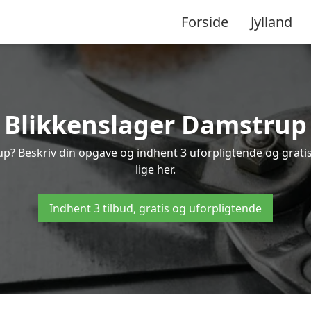
Forside
Jylland
Blikkenslager Damstrup
up? Beskriv din opgave og indhent 3 uforpligtende og grat
lige her.
Indhent 3 tilbud, gratis og uforpligtende