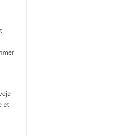
t
ommer
veje
e et