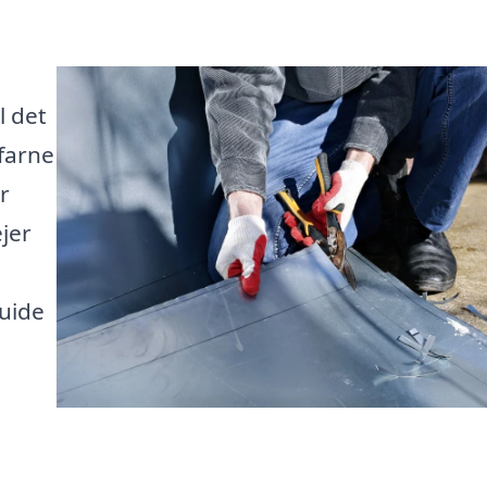
l det
rfarne
r
jer
guide