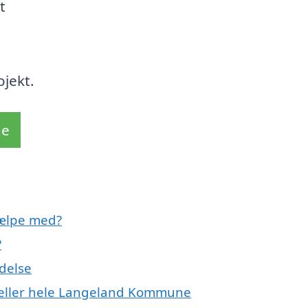
t
ojekt.
de
jælpe med?
?
ndelse
e eller hele Langeland Kommune