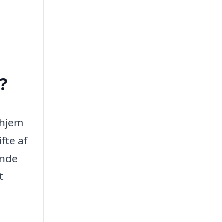
?
 hjem
fte af
ende
t