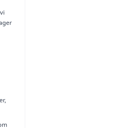
vi
lager
er,
som