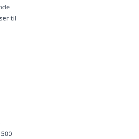
inde
er til
s
m 500