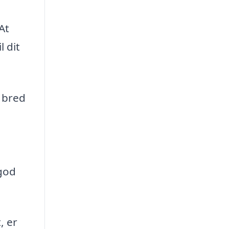
At
l dit
n bred
 god
, er