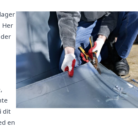
slager
! Her
 der
,
nte
 dit
med en