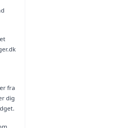
ad
det
ger.dk
er fra
er dig
udget.
 om