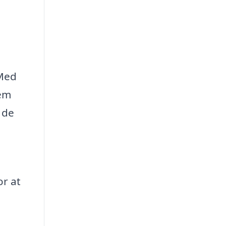
 Med
jem
 de
or at