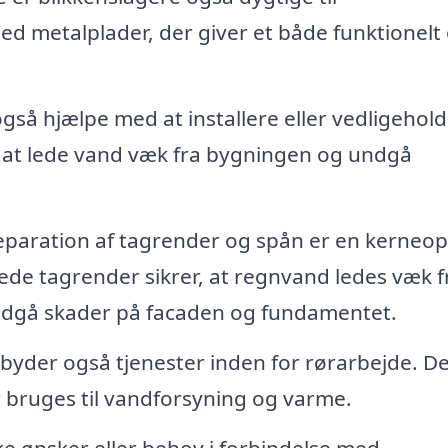
d metalplader, der giver et både funktionelt
gså hjælpe med at installere eller vedligehol
r at lede vand væk fra bygningen og undgå
reparation af tagrender og spån er en kerneo
erede tagrender sikrer, at regnvand ledes væk f
 undgå skader på facaden og fundamentet.
byder også tjenester inden for rørarbejde. D
er bruges til vandforsyning og varme.
ke ønsker eller behov i forbindelse med