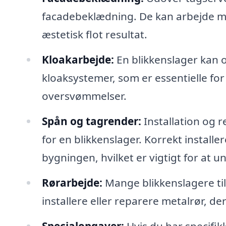
facadebeklædning. De kan arbejde me
æstetisk flot resultat.
Kloakarbejde:
En blikkenslager kan o
kloaksystemer, som er essentielle fo
oversvømmelser.
Spån og tagrender:
Installation og 
for en blikkenslager. Korrekt install
bygningen, hvilket er vigtigt for at
Rørarbejde:
Mange blikkenslagere til
installere eller reparere metalrør, d
Specialopgaver:
Hvis du har specifik