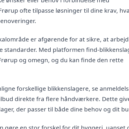
rørup ofte tilpasse løsninger til dine krav, hv
 renoveringer.
lokalområde er afgørende for at sikre, at arbej
de standarder. Med platformen find-blikkensla
 Frørup og omegn, og du kan finde den rette
gne forskellige blikkenslagere, se anmeldels
bud direkte fra flere håndværkere. Dette giv
lager, der passer til både dine behov og dit b
n gøre en stor forskel for dit byggeri, uanset