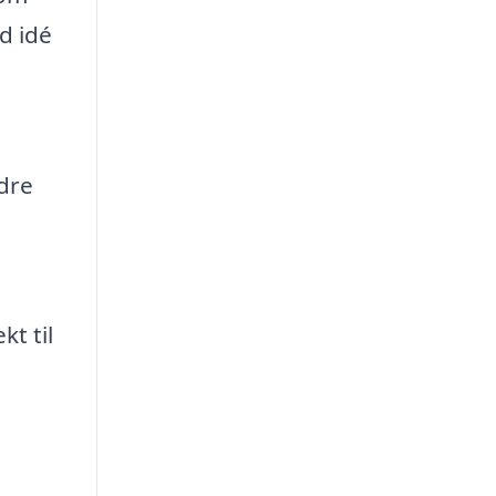
d idé
dre
kt til