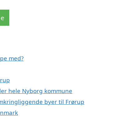
de
ælpe med?
ørup
eller hele Nyborg kommune
omkringliggende byer til Frørup
Danmark