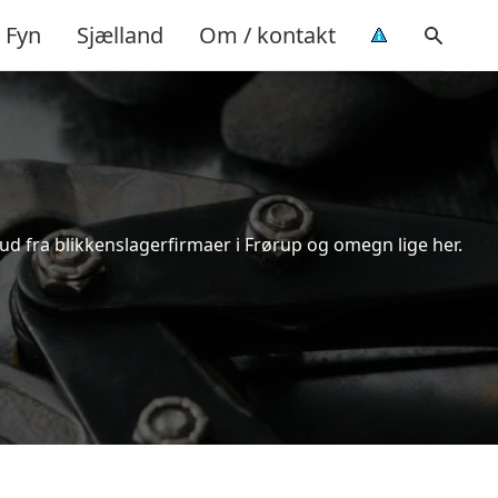
Fyn
Sjælland
Om / kontakt
bud fra blikkenslagerfirmaer i Frørup og omegn lige her.