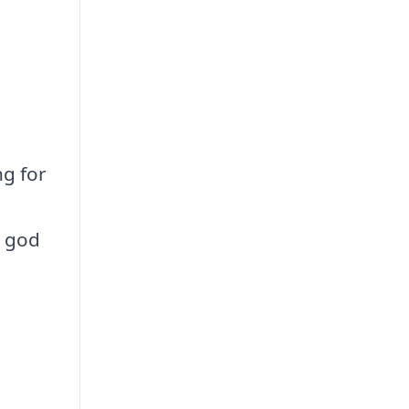
ng for
n god