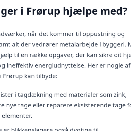
ger i Frørup hjælpe med?
åndværker, når det kommer til oppustning og
samt alt der vedrører metalarbejde i byggeri.
jælp til en række opgaver, der kan sikre dit h
g ineffektiv energiudnyttelse. Her er nogle af
i Frørup kan tilbyde:
lister i tagdækning med materialer som zink,
e nye tage eller reparere eksisterende tage f
s elementer.
er blikkenslagere også dygtige til