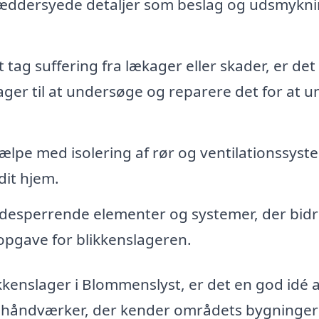
ræddersyede detaljer som beslag og udsmykn
t tag suffering fra lækager eller skader, er det
slager til at undersøge og reparere det for at 
ælpe med isolering af rør og ventilationssyst
dit hjem.
andesperrende elementer og systemer, der bid
 opgave for blikkenslageren.
kkenslager i Blommenslyst, er det en god idé 
 en håndværker, der kender områdets bygninger