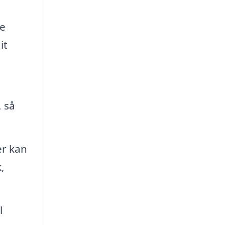
re
it
 så
er kan
,
l