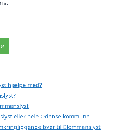
ris.
de
yst hjælpe med?
slyst?
lommenslyst
nslyst eller hele Odense kommune
omkringliggende byer til Blommenslyst