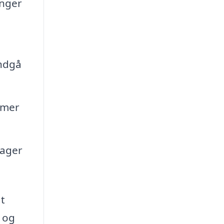
inger
undgå
emer
rager
at
 og