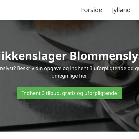
Forside
Jylland
likkenslager Blommensly
nslyst? Beskriv din opgave og indhent 3 uforpligtende og gr
omegn lige her.
Indhent 3 tilbud, gratis og uforpligtende