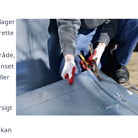
slager
rette
mråde,
anset
ller
rsigt
 kan