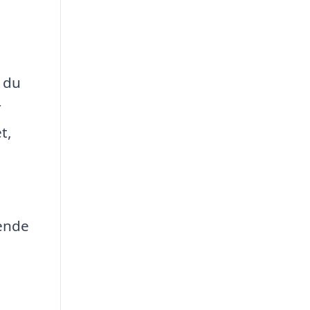
s du
r
t,
gende