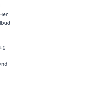
d
 Her
ilbud
rug
gynd